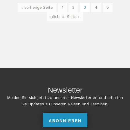
S
‹ vorherige Seite
1
2
3
4
5
e
nächste Seite ›
i
t
e
n
Newsletter
Melden Sie sich jetzt zu unserem Newsletter an und erhalten
Sie Updates zu unseren Reisen und Terminen.
ABONNIEREN