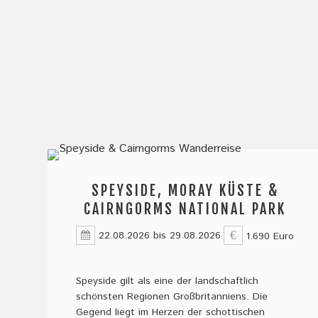
g
h
l
i
g
h
t
-
SPEYSIDE, MORAY KÜSTE &
s
CAIRNGORMS NATIONAL PARK
t
22.08.2026
bis
29.08.2026
1.690 Euro
a
r
Speyside gilt als eine der landschaftlich
schönsten Regionen Großbritanniens. Die
t
Gegend liegt im Herzen der schottischen