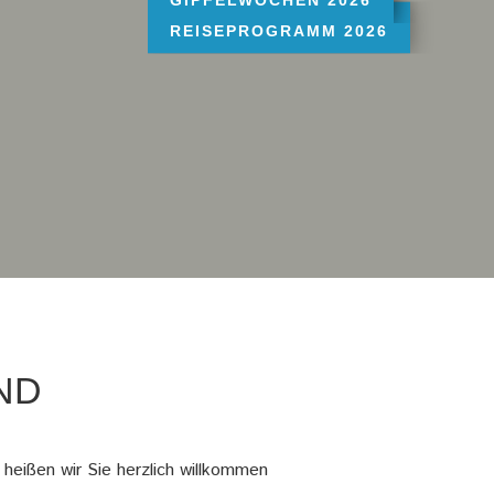
WANDERREISEN 2026
FOTOREISEN 2026
GIPFELWOCHEN 2026
REISEPROGRAMM 2026
ND
 heißen wir Sie herzlich willkommen