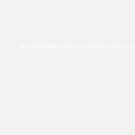
g
r
Reiseprogramm 
u
n
Wir veranstalten 2026 14 Wanderreisen in S
d
b
i
l
d
-
h
i