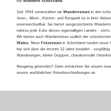
bei
Wandern Schottland
.
m
Seit 1994 veranstalten wir
Wanderreisen
in den scho
o
Seen-, Moor-, Küsten- und Bergwelt ist in ihrer Vielse
r
unverwechselbar. Sie bietet ausgezeichnete Wanderm
nahezu jede Ecke dieses eigenwilligen Landes - stets
g
Wir bieten auch Wanderreisen südlich der schottischen
e
Wales.
Neun
Fotoreisen
in Schottland runden unser
hat sich über die letzten 32 Jahre bewährt - sorgfälti
n
Wanderungen, kleine Gruppen, charaktervolle Unterkü
l
Neugierig geworden? Dann entdecken Sie unsere neue
i
unsere ausführlichen Reisebeschreibungen an.
c
h
t
-