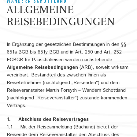
WANDERN SCHOTTLAND
e
ALLGEMEINE
s
REISEBEDINGUNGEN
i
n
d
In Ergänzung der gesetzlichen Bestimmungen in den §§
h
651a BGB bis 651y BGB und in Art. 250 und Art. 252
EGBGB für Pauschalreisen werden nachstehende
i
Allgemeine Reisebedingungen
(ARB), soweit wirksam
e
vereinbart, Bestandteil des zwischen Ihnen als
r
Reiseteilnehmer (nachfolgend „Reisenden“) und dem
Reiseveranstalter Martin Forsyth – Wandern Schottland
(nachfolgend „Reiseveranstalter“) zustande kommenden
Vertrags.
1. Abschluss des Reisevertrages
1.1 Mit der Reiseanmeldung (Buchung) bietet der
Reisende dem Reiseveranstalter den Abschluss des