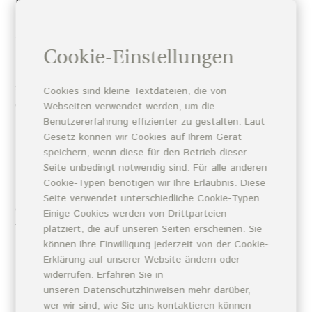
Kenntnis von dem Rücktrittsgrund zu erklären. Tritt der
Reiseveranstalter vom Vertrag zurück, verliert er den
Anspruch auf den vereinbarten Reisepreis.
5.3 Tritt der Reiseveranstalter wegen der COVID-19-
Cookie-Einstellungen
Pandemie vom Vertrag zurück, kann er dem Reisenden
statt einer Rückerstattung der auf den Reisepreis
Cookies sind kleine Textdateien, die von
geleisteten Zahlungen einen Reisegutschein nach
Webseiten verwendet werden, um die
Maßgabe von Art. 240 § 6 EGBGB anbieten. Der
Benutzererfahrung effizienter zu gestalten. Laut
Gesetz können wir Cookies auf Ihrem Gerät
Reisende hat die Wahl, ob er das Angebot des
speichern, wenn diese für den Betrieb dieser
Reiseveranstalters annimmt oder sein Recht auf
Seite unbedingt notwendig sind. Für alle anderen
Rückerstattung des Reisepreises ausübt.
Cookie-Typen benötigen wir Ihre Erlaubnis. Diese
5.4 Der Reiseveranstalter kann den Reisevertrag
Seite verwendet unterschiedliche Cookie-Typen.
ohne Einhaltung einer Frist kündigen, wenn der Reisende
Einige Cookies werden von Drittparteien
trotz einer entsprechenden Abmahnung durch den
platziert, die auf unseren Seiten erscheinen. Sie
Reiseveranstalter, bzw. einem von ihm beauftragten
können Ihre Einwilligung jederzeit von der Cookie-
Erklärung auf unserer Website ändern oder
Tourguide, Anweisungen nicht befolgt oder die
widerrufen. Erfahren Sie in
Durchführung der Reise nachhaltig stört, oder wenn der
unseren Datenschutzhinweisen mehr darüber,
Reisende sich in solchem Maße vertrags- oder
wer wir sind, wie Sie uns kontaktieren können