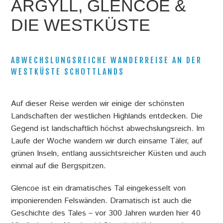
ARGYLL, GLENCOE &
s
DIE WESTKÜSTE
i
n
d
ABWECHSLUNGSREICHE WANDERREISE AN DER
h
WESTKÜSTE SCHOTTLANDS
i
Auf dieser Reise werden wir einige der schönsten
e
Landschaften der westlichen Highlands entdecken. Die
r
Gegend ist landschaftlich höchst abwechslungsreich. Im
Laufe der Woche wandern wir durch einsame Täler, auf
grünen Inseln, entlang aussichtsreicher Küsten und auch
einmal auf die Bergspitzen.
Glencoe ist ein dramatisches Tal eingekesselt von
imponierenden Felswänden. Dramatisch ist auch die
Geschichte des Tales – vor 300 Jahren wurden hier 40