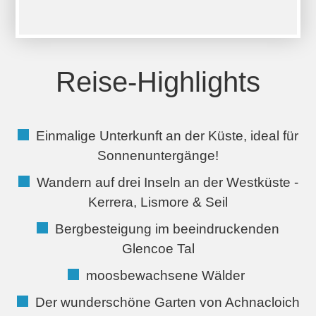
i
l
d
Reise-Highlights
-
k
a
Einmalige Unterkunft an der Küste, ideal für
r
Sonnenuntergänge!
t
Wandern auf drei Inseln an der Westküste -
e
Kerrera, Lismore & Seil
.
Bergbesteigung im beeindruckenden
j
Glencoe Tal
p
moosbewachsene Wälder
g
Der wunderschöne Garten von Achnacloich