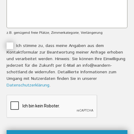
n
e
v
r
e
e
r
I
b
n
z.B. genügend freie Plätze, Zimmerkategorie, Verlängerung
i
f
n
o
I
Ich stimme zu, dass meine Angaben aus dem
d
s
Kontaktformular zur Beantwortung meiner Anfrage erhoben
c
l
z
und verarbeitet werden. Hinweis: Sie können Ihre Einwilligung
h
i
u
jederzeit für die Zukunft per E-Mail an info@wandern-
s
c
schottland.de widerrufen. Detaillierte Informationen zum
t
h
Umgang mit Nutzerdaten finden Sie in unserer
i
z
Datenschutzerklärung
m
.
u
m
d
e
i
d
e
e
s
r
e
D
r
a