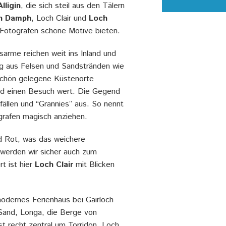
lligin
, die sich steil aus den Tälern
h Damph
, Loch Clair und
Loch
s Fotografen schöne Motive bieten.
esarme reichen weit ins Inland und
ng aus Felsen und Sandstränden wie
 schön gelegene Küstenorte
d einen Besuch wert. Die Gegend
fällen und “Grannies” aus. So nennt
grafen magisch anziehen.
nd Rot, was das weichere
 werden wir sicher auch zum
t ist hier
Loch Clair
mit Blicken
modernes Ferienhaus bei Gairloch
 Sand, Longa, die Berge von
st recht zentral um Torridon, Loch