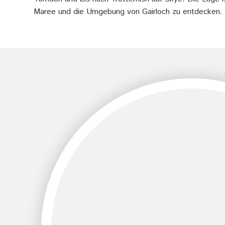
Maree und die Umgebung von Gairloch zu entdecken.
h
i
n
t
e
r
g
r
u