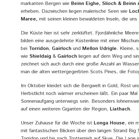
markanten Bergen wie
Beinn Eighe, Slioch & Beinn A
erheben. Dazwischen liegen malerische Seen wie
Loc
Maree,
mit seinen kleinen bewaldeten Inseln, die un
Die Küste hier ist sehr zerklüftet. Fjordähnliche Meer
bilden eine ausgedehnte Küstenlinie mit einer Mischu
bei
Torridon
,
Gairloch
und
Mellon Udrigle
. Kleine,
wie
Shieldaig
&
Gairloch
liegen auf dem Weg und sin
zeichnet sich auch durch eine große Anzahl an Wasser
man die alten wettergegerbten Scots Pines, die Foto
Im Oktober kleidet sich die Bergwelt in Gold, Rost u
Herbstlicht noch wärmer erscheinen läßt. Ein paar Mal
Sonnenaufgang unterwegs sein. Besonders lohnenswer
auf einen weiteren Giganten der Region,
Liathach
.
Unser Zuhause für die Woche ist
Longa House
, ein 
mit fantastischen Blicken über den langen Strand Big
Torridon und bis nach Trotternish auf Skye. Die Lage i