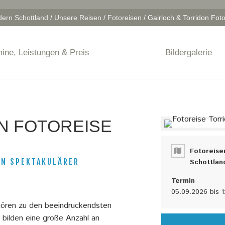
ern Schottland
/
Unsere Reisen
/
Fotoreisen
/
Gairloch & Torridon Foto
ine, Leistungen & Preis
Bildergalerie
N FOTOREISE
Fotoreise
IN SPEKTAKULÄRER
Schottlan
Termin
05.09.2026
bis
1
hören zu den beeindruckendsten
 bilden eine große Anzahl an