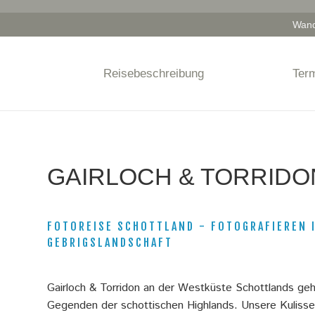
Wand
S
i
Reisebeschreibung
Term
e
s
i
GAIRLOCH & TORRIDO
n
d
h
FOTOREISE SCHOTTLAND - FOTOGRAFIEREN 
GEBRIGSLANDSCHAFT
i
e
Gairloch & Torridon an der Westküste Schottlands ge
r
Gegenden der schottischen Highlands. Unsere Kulisse