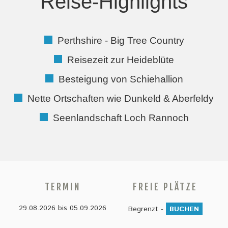
Reise-Highlights
-
k
a
Perthshire - Big Tree Country
r
Reisezeit zur Heideblüte
t
Besteigung von Schiehallion
e
.
Nette Ortschaften wie Dunkeld & Aberfeldy
j
Seenlandschaft Loch Rannoch
p
g
TERMIN
FREIE PLÄTZE
29.08.2026
bis
05.09.2026
Begrenzt -
BUCHEN