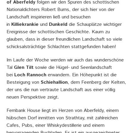
of
Aberfeldy
folgen wir den Spuren des schottischen
Nationaldichters Robert Burns, der sich hier von der
Landschaft inspirieren ließ und besuchen
in
Killiekrankie
und
Dunkeld
die Schauplätze wichtiger
Ereignisse der schottischen Geschichte. Kaum zu
glauben, dass in dieser freundlichen Landschaft so viele
schicksalsträchtige Schlachten stattgefunden haben!
Im Laufe der Woche werden wir auch das wunderschöne
Tal
Glen Tilt
sowie die Hügel- und Seenlandschaft
bei
Loch Rannoch
erwandern. Ein Höhepunkt ist die
Besteigung von
Schiehallion
, dem Feenberg der Kelten,
der uns die nun vertraute Landschaft aus einer völlig
neuen Perspektive zeigt.
Fernbank House liegt im Herzen von Aberfeldy, einem
hübschen Dorf inmitten von Strathtay, mit zahlreichen
Cafes, Pubs, einer Whiskydestillerie und einem
hervorragenden Buchladen. Es ist ein ausgezeichneter