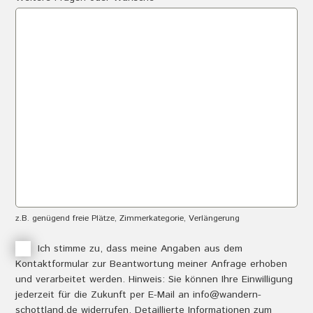
n
i
S
e
i
m
e
i
m
r
i
w
c
e
h
i
u
t
n
e
v
r
e
e
r
I
b
n
z.B. genügend freie Plätze, Zimmerkategorie, Verlängerung
i
f
n
o
I
Ich stimme zu, dass meine Angaben aus dem
d
s
Kontaktformular zur Beantwortung meiner Anfrage erhoben
c
l
z
und verarbeitet werden. Hinweis: Sie können Ihre Einwilligung
h
i
u
jederzeit für die Zukunft per E-Mail an info@wandern-
s
c
schottland.de widerrufen. Detaillierte Informationen zum
t