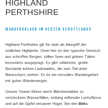
HIGHLAND
s
PERTHSHIRE
i
n
d
WANDERURLAUB IM HERZEN SCHOTTLANDS
h
i
Highland Perthshire gilt für viele als Inbegriff der
e
südlichen Highlands. Denn hier ist das typische Gemisch
aus schroffen Bergen, stillen Seen und grünen Tälern
r
besonders ausgeprägt. Es gibt zahlreiche, große
Bestände lichten Laubwaldes, die zum Teil unter
Naturschutz stehen. Es ist ein reizvolles Wandergebiet
mit guten Wanderwegen.
Unsere Touren führen durch Märchenwälder zu
versteckten Wasserfällen, entlang reißender Lachsflüsse
und auf die Gipfel einsamer Hügel. Bei den
Birks