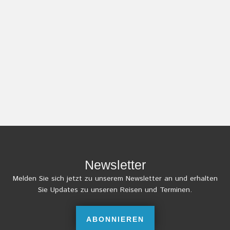
k
l
ä
r
u
n
g
z
u
*
Newsletter
Melden Sie sich jetzt zu unserem Newsletter an und erhalten
Sie Updates zu unseren Reisen und Terminen.
ABONNIEREN