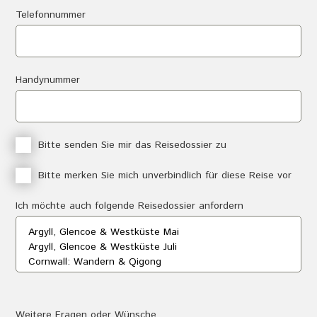
Telefonnummer
Handynummer
B
Bitte senden Sie mir das Reisedossier zu
i
B
Bitte merken Sie mich unverbindlich für diese Reise vor
t
i
t
Ich möchte auch folgende Reisedossier anfordern
t
e
t
s
e
e
m
n
e
d
r
e
k
n
Weitere Fragen oder Wünsche
e
S